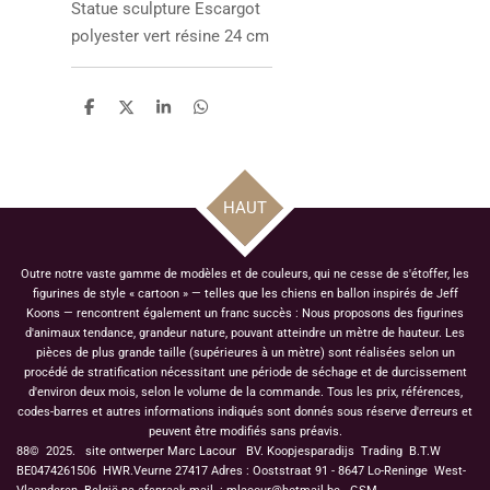
Statue sculpture
Escargot
polyester vert résine 24 cm
P
P
P
P
a
a
a
a
r
r
r
r
t
t
t
t
a
a
a
a
g
g
g
g
HAUT
e
e
e
e
r
r
r
r
Outre notre vaste gamme de modèles et de couleurs, qui ne cesse de s'étoffer, les
figurines de style « cartoon » — telles que les chiens en ballon inspirés de Jeff
Koons — rencontrent également un franc succès : Nous proposons des figurines
d'animaux tendance, grandeur nature, pouvant atteindre un mètre de hauteur. Les
pièces de plus grande taille (supérieures à un mètre) sont réalisées selon un
procédé de stratification nécessitant une période de séchage et de durcissement
d'environ deux mois, selon le volume de la commande. Tous les prix, références,
codes-barres et autres informations indiqués sont donnés sous réserve d'erreurs et
peuvent être modifiés sans préavis.
88© 2025. site ontwerper Marc Lacour BV. Koopjesparadijs Trading
B.T.W
BE0474261506 HWR.Veurne 27417
Adres : Ooststraat 91 - 8647 Lo-Reninge West-