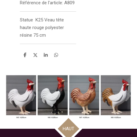
Référence de l'article:
A809
Statue
K25 Veau tête
haute rouge polyester
résine 75
cm
P
P
P
P
a
a
a
a
r
r
r
r
t
t
t
t
a
a
a
a
g
g
g
g
e
e
e
e
r
r
r
r
HAUT