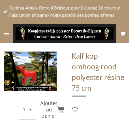
Passer
Curiosa-Antiek-Retro á Belgique pour L’europe Décolacour-
au
Fabrication artisanal-Voltre paradis des bonnes afferes
contenu
principal
Kalf kop
omhoog rood
polyester résine
75 cm
Ajouter
au
panier