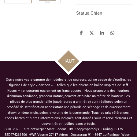
Statue
Chien
P
P
P
P
a
a
a
a
r
r
r
r
t
t
t
t
a
a
a
a
g
g
g
g
HAUT
e
e
e
e
r
r
r
r
Outre notre vaste gamme de modèles et de couleurs, qui ne cesse de s'étoffer, les
figurines de style « cartoon » — telles que les chiens en ballon inspirés de Jeff
Koons — rencontrent également un franc succès : Nous proposons des figurines
d'animaux tendance, grandeur nature, pouvant atteindre un mètre de hauteur. Les
pièces de plus grande taille (supérieures à un mètre) sont réalisées selon un
procédé de stratification nécessitant une période de séchage et de durcissement
d'environ deux mois, selon le volume de la commande. Tous les prix, références,
codes-barres et autres informations indiqués sont donnés sous réserve d'erreurs et
peuvent être modifiés sans préavis.
88© 2025. site ontwerper Marc Lacour BV. Koopjesparadijs Trading
B.T.W
BE0474261506 HWR.Veurne 27417
Adres : Ooststraat 91 - 8647 Lo-Reninge West-