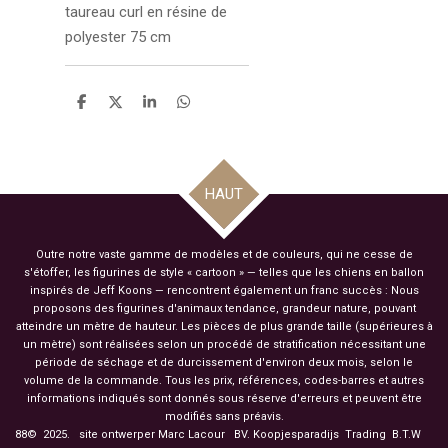
taureau curl en résine de
polyester 75 cm
P
P
P
P
a
a
a
a
r
r
r
r
t
t
t
t
a
a
a
a
g
g
g
g
HAUT
e
e
e
e
r
r
r
r
Outre notre vaste gamme de modèles et de couleurs, qui ne cesse de
s'étoffer, les figurines de style « cartoon » — telles que les chiens en ballon
inspirés de Jeff Koons — rencontrent également un franc succès : Nous
proposons des figurines d'animaux tendance, grandeur nature, pouvant
atteindre un mètre de hauteur. Les pièces de plus grande taille (supérieures à
un mètre) sont réalisées selon un procédé de stratification nécessitant une
période de séchage et de durcissement d'environ deux mois, selon le
volume de la commande. Tous les prix, références, codes-barres et autres
informations indiqués sont donnés sous réserve d'erreurs et peuvent être
modifiés sans préavis.
88© 2025. site ontwerper Marc Lacour BV. Koopjesparadijs Trading
B.T.W