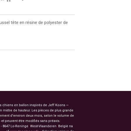
ussel tête en résine de polyester de
es chiens en ballon inspirés de Jeff Koons —
n mètre de hauteur. Les pièces de plus grande
ssement d'environ deux mois, selon le volume de
et peuvent être modifiés sans préavis.
91 - 8647 Lo-Reninge West-Vlaanderen België na