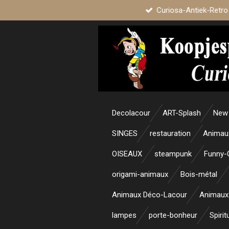
Curiosa-Antiek-Retro
Passer
au
contenu
principal
Decolacour
ART-Splash
New 
SINGES
restauration
Animau
OISEAUX
steampunk
Funny-
origami-animaux
Bois-métal
Animaux Déco-Lacour
Animaux
lampes
porte-bonheur
Spirit