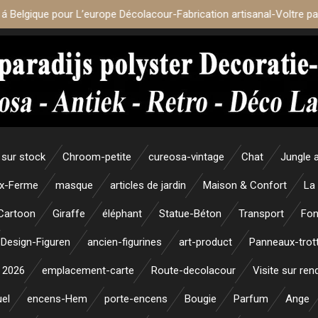
 á Belgique pour L’europe Décolacour-Fabrication artisanal-Voltre p
sur stock
Chroom-petite
cureosa-vintage
Chat
Jungle 
x-Ferme
masque
articles de jardin
Maison & Confort
La
Cartoon
Giraffe
éléphant
Statue-Béton
Transport
Fon
Design-Figuren
ancien-figurines
art-product
Panneaux-trott
 2026
emplacement-carte
Route-decolacour
Visite sur re
uel
encens-Hem
porte-encens
Bougie
Parfum
Ange