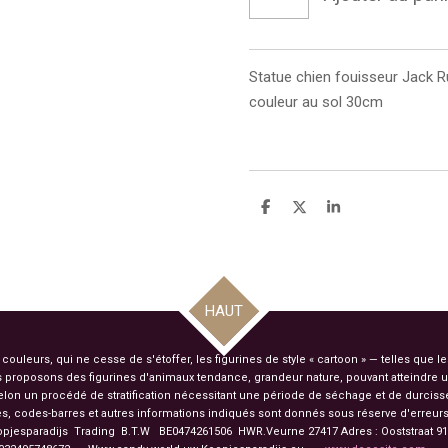
Statue
chien fouisseur
Jack R
couleur au sol 30cm
P
P
P
a
a
a
r
r
r
t
t
t
a
a
a
g
g
g
e
e
e
HAUT
r
r
r
uleurs, qui ne cesse de s'étoffer, les figurines de style « cartoon » — telles que l
 proposons des figurines d'animaux tendance, grandeur nature, pouvant atteindre u
 selon un procédé de stratification nécessitant une période de séchage et de durci
s, codes-barres et autres informations indiqués sont donnés sous réserve d'erreurs 
opjesparadijs Trading
B.T.W BE0474261506 HWR.Veurne 27417
Adres : Ooststraat 