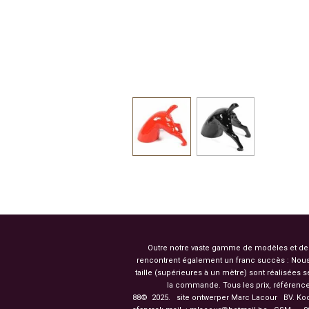
Outre notre vaste gamme de modèles et de co
rencontrent également un franc succès : Nous
taille (supérieures à un mètre) sont réalisées
la commande. Tous les prix, référence
88© 2025. site ontwerper Marc Lacour BV. Ko