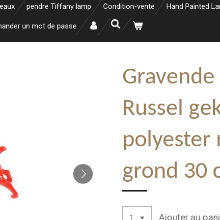
neaux
pendre Tiffany lamp
Condition-vente
Hand Painted L
ander un mot de passe
Gravende 
Russel ge
polyester 
grond 30 
Ajouter au pani