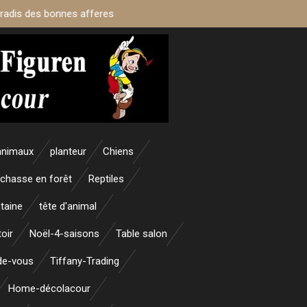
aradis des bonnes afferes
animaux
planteur
Chiens
 chasse en forêt
Reptiles
taine
tête d'animal
oir
Noël-4-saisons
Table salon
nde-vous
Tiffany-Trading
Home-décolacour