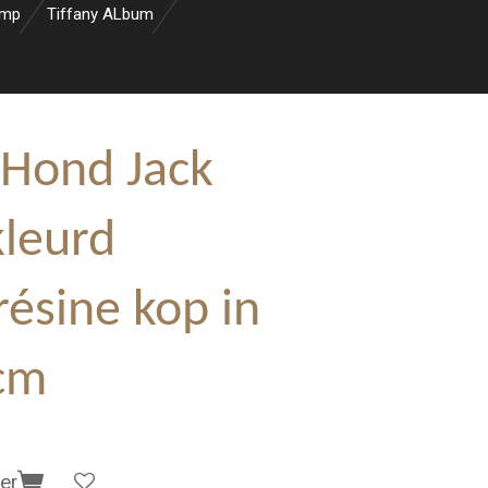
amp
Tiffany ALbum
Hond Jack
kleurd
résine kop in
cm
er