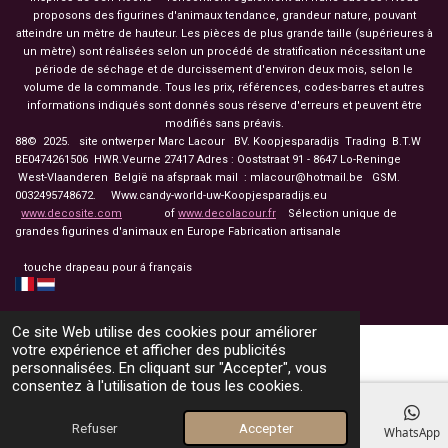
proposons des figurines d'animaux tendance, grandeur nature, pouvant
atteindre un mètre de hauteur. Les pièces de plus grande taille (supérieures à
un mètre) sont réalisées selon un procédé de stratification nécessitant une
période de séchage et de durcissement d'environ deux mois, selon le
volume de la commande. Tous les prix, références, codes-barres et autres
informations indiqués sont donnés sous réserve d'erreurs et peuvent être
modifiés sans préavis.
88© 2025. site ontwerper Marc Lacour BV. Koopjesparadijs Trading
B.T.W
BE0474261506 HWR.Veurne 27417
Adres : Ooststraat 91 - 8647 Lo-Reninge
West-Vlaanderen België na afspraak mail : mlacour@hotmail.be GSM.
0032495748672. Www.candy-world-uw-Koopjesparadijs.eu
www.decosite.com
of
www.decolacour.fr
Sélection unique de
grandes figurines d'animaux en Europe Fabrication artisanale
touche drapeau pour á français
Ce site Web utilise des cookies pour améliorer
votre expérience et afficher des publicités
personnalisées. En cliquant sur "Accepter", vous
consentez à l'utilisation de tous les cookies.
Refuser
Accepter
E-mail
Téléphone
Carte
Facebook
WhatsApp