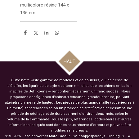
multicolore résine 144 x
136 cm
P
P
P
P
a
a
a
a
r
r
r
r
t
t
t
t
a
a
a
a
g
g
g
g
HAUT
e
e
e
e
r
r
r
r
Outre notre vaste gamme de modèles et de couleurs, qui ne cesse de
s'étoffer, les figurines de style « cartoon » — telles que les chiens en ballon
inspirés de Jeff Koons — rencontrent également un franc succès : Nous
proposons des figurines d'animaux tendance, grandeur nature, pouvant
atteindre un mètre de hauteur. Les pièces de plus grande taille (supérieures à
un mètre) sont réalisées selon un procédé de stratification nécessitant une
période de séchage et de durcissement d'environ deux mois, selon le
volume de la commande. Tous les prix, références, codes-barres et autres
informations indiqués sont donnés sous réserve d'erreurs et peuvent être
modifiés sans préavis.
88© 2025. site ontwerper Marc Lacour BV. Koopjesparadijs Trading
B.T.W