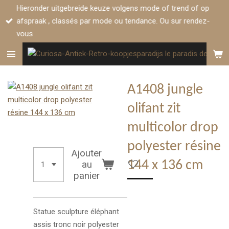
Hieronder uitgebreide keuze volgens mode of trend of op
Passer
afspraak , classés par mode ou tendance. Ou sur rendez-
au
vous
contenu
principal
A1408 jungle
olifant zit
multicolor drop
polyester résine
Ajouter
144 x 136 cm
au
panier
Statue sculpture
éléphant
assis tronc noir polyester