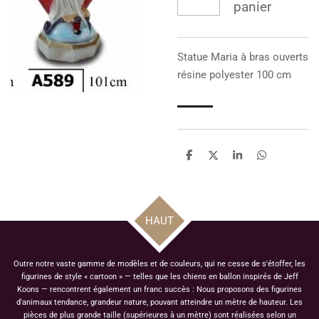
panier
Statue
Maria à bras ouverts
résine polyester 100 cm
P
P
P
P
a
a
a
a
r
r
r
r
t
t
t
t
a
a
a
a
g
g
g
g
HAUT
e
e
e
e
r
r
r
r
Outre notre vaste gamme de modèles et de couleurs, qui ne cesse de s'étoffer, les
figurines de style « cartoon » — telles que les chiens en ballon inspirés de Jeff
Koons — rencontrent également un franc succès : Nous proposons des figurines
d'animaux tendance, grandeur nature, pouvant atteindre un mètre de hauteur. Les
pièces de plus grande taille (supérieures à un mètre) sont réalisées selon un