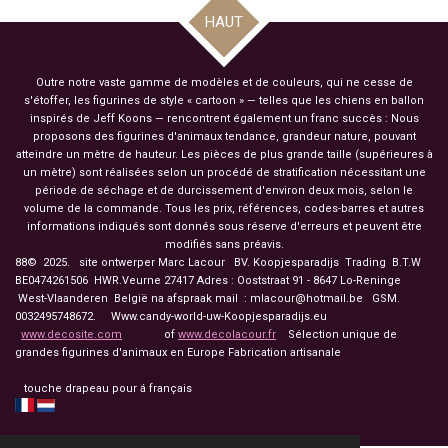
g
g
g
g
HAUT
e
e
e
e
r
r
r
r
Outre notre vaste gamme de modèles et de couleurs, qui ne cesse de
s'étoffer, les figurines de style « cartoon » — telles que les chiens en ballon
inspirés de Jeff Koons — rencontrent également un franc succès : Nous
proposons des figurines d'animaux tendance, grandeur nature, pouvant
atteindre un mètre de hauteur. Les pièces de plus grande taille (supérieures à
un mètre) sont réalisées selon un procédé de stratification nécessitant une
période de séchage et de durcissement d'environ deux mois, selon le
volume de la commande. Tous les prix, références, codes-barres et autres
informations indiqués sont donnés sous réserve d'erreurs et peuvent être
modifiés sans préavis.
88© 2025. site ontwerper Marc Lacour BV. Koopjesparadijs Trading
B.T.W
BE0474261506 HWR.Veurne 27417
Adres : Ooststraat 91 - 8647 Lo-Reninge
West-Vlaanderen België na afspraak mail : mlacour@hotmail.be GSM.
0032495748672. Www.candy-world-uw-Koopjesparadijs.eu
www.decosite.com
of
www.decolacour.fr
Sélection unique de
grandes figurines d'animaux en Europe Fabrication artisanale
touche drapeau pour á français