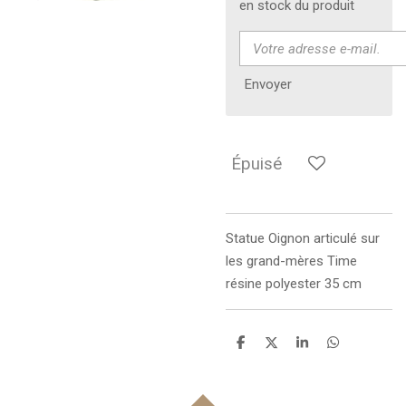
en stock du produit
Envoyer
Épuisé
Statue
Oignon articulé sur
les grand-mères Time
résine polyester 35 cm
P
P
P
P
a
a
a
a
r
r
r
r
t
t
t
t
a
a
a
a