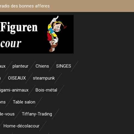
aradis des bonnes afferes
aux
planteur
Chiens
SINGES
s
OISEAUX
steampunk
igami-animaux
Bois-métal
ons
Table salon
nde-vous
Tiffany-Trading
Home-décolacour