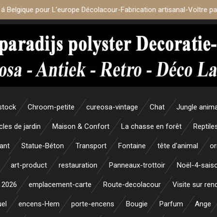
 á Belgique pour L’europe Décolacour-Fabrication artisanal-Voltre p
stock
Chroom-petite
cureosa-vintage
Chat
Jungle anim
icles de jardin
Maison & Confort
La chasse en forêt
Reptile
ant
Statue-Béton
Transport
Fontaine
tête d'animal
or
art-product
restauration
Panneaux-trottoir
Noël-4-sais
 2026
emplacement-carte
Route-decolacour
Visite sur re
uel
encens-Hem
porte-encens
Bougie
Parfum
Ange