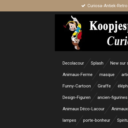
Curiosa-Antiek-Retro
Passer
au
contenu
principal
Decolacour
Splash
New sur 
Animaux-Ferme
masque
art
Funny-Cartoon
Giraffe
éléph
Design-Figuren
ancien-figurines
Animaux Déco-Lacour
Animaux
lampes
porte-bonheur
Spirit