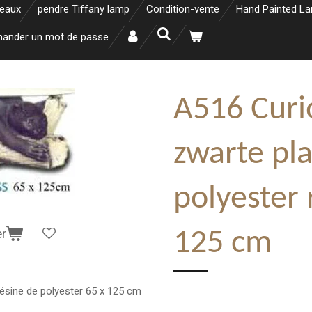
neaux
pendre Tiffany lamp
Condition-vente
Hand Painted L
ander un mot de passe
A516 Curi
zwarte pl
polyester 
er
125 cm
résine de polyester 65 x 125 cm