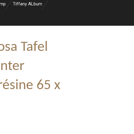
amp
Tiffany ALbum
osa Tafel
anter
résine 65 x