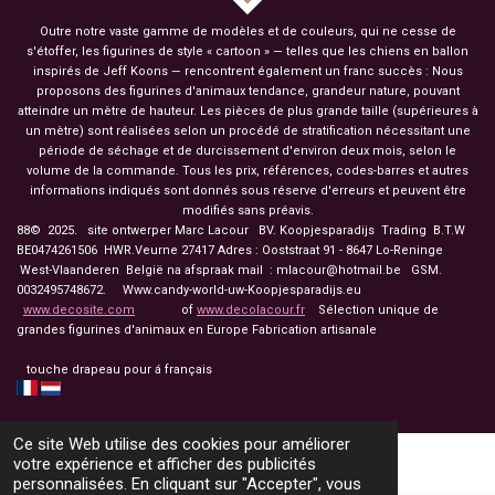
Outre notre vaste gamme de modèles et de couleurs, qui ne cesse de
s'étoffer, les figurines de style « cartoon » — telles que les chiens en ballon
inspirés de Jeff Koons — rencontrent également un franc succès : Nous
proposons des figurines d'animaux tendance, grandeur nature, pouvant
atteindre un mètre de hauteur. Les pièces de plus grande taille (supérieures à
un mètre) sont réalisées selon un procédé de stratification nécessitant une
période de séchage et de durcissement d'environ deux mois, selon le
volume de la commande. Tous les prix, références, codes-barres et autres
informations indiqués sont donnés sous réserve d'erreurs et peuvent être
modifiés sans préavis.
88© 2025. site ontwerper Marc Lacour BV. Koopjesparadijs Trading
B.T.W
BE0474261506 HWR.Veurne 27417
Adres : Ooststraat 91 - 8647 Lo-Reninge
West-Vlaanderen België na afspraak mail : mlacour@hotmail.be GSM.
0032495748672. Www.candy-world-uw-Koopjesparadijs.eu
www.decosite.com
of
www.decolacour.fr
Sélection unique de
grandes figurines d'animaux en Europe Fabrication artisanale
touche drapeau pour á français
Ce site Web utilise des cookies pour améliorer
votre expérience et afficher des publicités
personnalisées. En cliquant sur "Accepter", vous