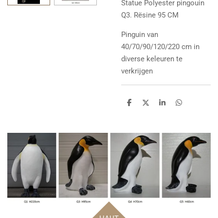
Statue
Polyester pingouin
Q3. Rësine 95 CM
Pinguin van
40/70/90/120/220 cm in
diverse keleuren te
verkrijgen
P
P
P
P
a
a
a
a
r
r
r
r
t
t
t
t
a
a
a
a
g
g
g
g
e
e
e
e
r
r
r
r