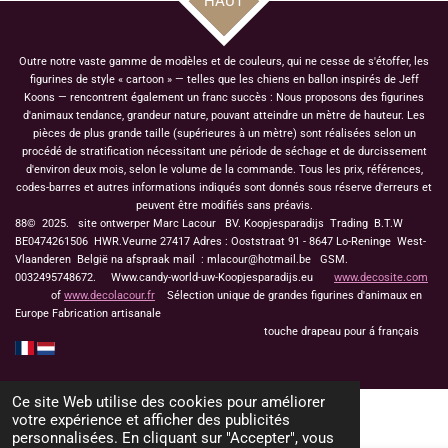
HAUT
Outre notre vaste gamme de modèles et de couleurs, qui ne cesse de s'étoffer, les
figurines de style « cartoon » — telles que les chiens en ballon inspirés de Jeff
Koons — rencontrent également un franc succès : Nous proposons des figurines
d'animaux tendance, grandeur nature, pouvant atteindre un mètre de hauteur. Les
pièces de plus grande taille (supérieures à un mètre) sont réalisées selon un
procédé de stratification nécessitant une période de séchage et de durcissement
d'environ deux mois, selon le volume de la commande. Tous les prix, références,
codes-barres et autres informations indiqués sont donnés sous réserve d'erreurs et
peuvent être modifiés sans préavis.
88© 2025. site ontwerper Marc Lacour BV. Koopjesparadijs Trading
B.T.W
BE0474261506 HWR.Veurne 27417
Adres : Ooststraat 91 - 8647 Lo-Reninge West-
Vlaanderen België na afspraak mail : mlacour@hotmail.be GSM.
0032495748672. Www.candy-world-uw-Koopjesparadijs.eu
www.decosite.com
of
www.decolacour.fr
Sélection unique de grandes figurines d'animaux en
Europe Fabrication artisanale
touche drapeau pour á français
Ce site Web utilise des cookies pour améliorer
votre expérience et afficher des publicités
personnalisées. En cliquant sur "Accepter", vous