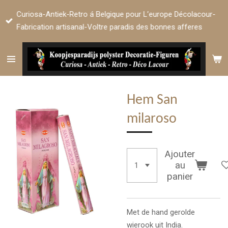
Passer
Curiosa-Antiek-Retro á Belgique pour L’europe Décolacour-
au
Fabrication artisanal-Voltre paradis des bonnes afferes
contenu
principal
Hem San
milaroso
Ajouter
au
panier
Met de hand gerolde
wierook uit India.