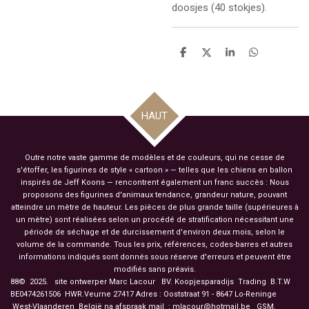
doosjes (40 stokjes).
P
P
P
P
a
a
a
a
r
r
r
r
t
t
t
t
a
a
a
a
g
g
g
g
HAUT
e
e
e
e
r
r
r
r
Outre notre vaste gamme de modèles et de couleurs, qui ne cesse de
s'étoffer, les figurines de style « cartoon » — telles que les chiens en ballon
inspirés de Jeff Koons — rencontrent également un franc succès : Nous
proposons des figurines d'animaux tendance, grandeur nature, pouvant
atteindre un mètre de hauteur. Les pièces de plus grande taille (supérieures à
un mètre) sont réalisées selon un procédé de stratification nécessitant une
période de séchage et de durcissement d'environ deux mois, selon le
volume de la commande. Tous les prix, références, codes-barres et autres
informations indiqués sont donnés sous réserve d'erreurs et peuvent être
modifiés sans préavis.
88© 2025. site ontwerper Marc Lacour BV. Koopjesparadijs Trading
B.T.W
BE0474261506 HWR.Veurne 27417
Adres : Ooststraat 91 - 8647 Lo-Reninge
West-Vlaanderen België na afspraak mail : mlacour@hotmail.be GSM.