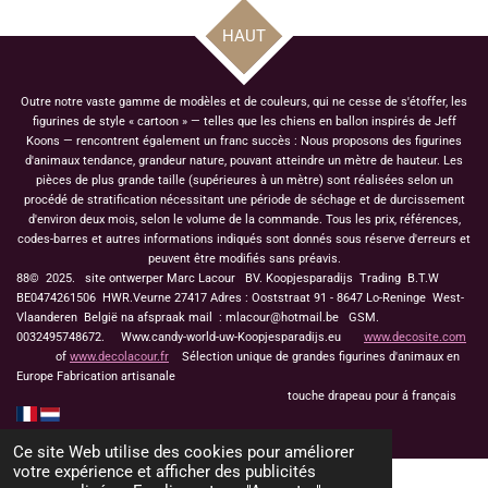
a
a
a
a
g
g
g
g
HAUT
e
e
e
e
r
r
r
r
Outre notre vaste gamme de modèles et de couleurs, qui ne cesse de s'étoffer, les
figurines de style « cartoon » — telles que les chiens en ballon inspirés de Jeff
Koons — rencontrent également un franc succès : Nous proposons des figurines
d'animaux tendance, grandeur nature, pouvant atteindre un mètre de hauteur. Les
pièces de plus grande taille (supérieures à un mètre) sont réalisées selon un
procédé de stratification nécessitant une période de séchage et de durcissement
d'environ deux mois, selon le volume de la commande. Tous les prix, références,
codes-barres et autres informations indiqués sont donnés sous réserve d'erreurs et
peuvent être modifiés sans préavis.
88© 2025. site ontwerper Marc Lacour BV. Koopjesparadijs Trading
B.T.W
BE0474261506 HWR.Veurne 27417
Adres : Ooststraat 91 - 8647 Lo-Reninge West-
Vlaanderen België na afspraak mail : mlacour@hotmail.be GSM.
0032495748672. Www.candy-world-uw-Koopjesparadijs.eu
www.decosite.com
of
www.decolacour.fr
Sélection unique de grandes figurines d'animaux en
Europe Fabrication artisanale
touche drapeau pour á français
Ce site Web utilise des cookies pour améliorer
votre expérience et afficher des publicités