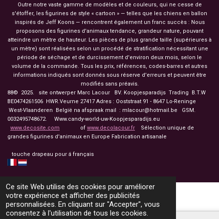
Outre notre vaste gamme de modèles et de couleurs, qui ne cesse de
s'étoffer, les figurines de style « cartoon » — telles que les chiens en ballon
inspirés de Jeff Koons — rencontrent également un franc succès : Nous
proposons des figurines d'animaux tendance, grandeur nature, pouvant
atteindre un mètre de hauteur. Les pièces de plus grande taille (supérieures à
un mètre) sont réalisées selon un procédé de stratification nécessitant une
période de séchage et de durcissement d'environ deux mois, selon le
volume de la commande. Tous les prix, références, codes-barres et autres
informations indiqués sont donnés sous réserve d'erreurs et peuvent être
modifiés sans préavis.
88© 2025. site ontwerper Marc Lacour BV. Koopjesparadijs Trading
B.T.W
BE0474261506 HWR.Veurne 27417
Adres : Ooststraat 91 - 8647 Lo-Reninge
West-Vlaanderen België na afspraak mail : mlacour@hotmail.be GSM.
0032495748672. Www.candy-world-uw-Koopjesparadijs.eu
www.decosite.com
of
www.decolacour.fr
Sélection unique de
grandes figurines d'animaux en Europe Fabrication artisanale
touche drapeau pour á français
Ce site Web utilise des cookies pour améliorer
votre expérience et afficher des publicités
personnalisées. En cliquant sur "Accepter", vous
consentez à l'utilisation de tous les cookies.