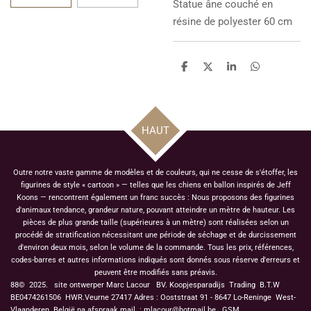
Statue
âne couché en
résine de polyester 60 cm
P
P
P
P
a
a
a
a
r
r
r
r
t
t
t
t
a
a
a
a
g
g
g
g
HAUT
e
e
e
e
r
r
r
r
Outre notre vaste gamme de modèles et de couleurs, qui ne cesse de s'étoffer, les
figurines de style « cartoon » — telles que les chiens en ballon inspirés de Jeff
Koons — rencontrent également un franc succès : Nous proposons des figurines
d'animaux tendance, grandeur nature, pouvant atteindre un mètre de hauteur. Les
pièces de plus grande taille (supérieures à un mètre) sont réalisées selon un
procédé de stratification nécessitant une période de séchage et de durcissement
d'environ deux mois, selon le volume de la commande. Tous les prix, références,
codes-barres et autres informations indiqués sont donnés sous réserve d'erreurs et
peuvent être modifiés sans préavis.
88© 2025. site ontwerper Marc Lacour BV. Koopjesparadijs Trading
B.T.W
BE0474261506 HWR.Veurne 27417
Adres : Ooststraat 91 - 8647 Lo-Reninge West-
Vlaanderen België na afspraak mail : mlacour@hotmail.be GSM.