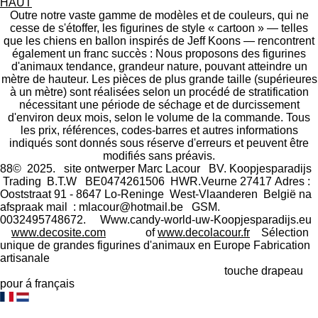
HAUT
g
g
g
g
Outre notre vaste gamme de modèles et de couleurs, qui ne
e
e
e
e
cesse de s'étoffer, les figurines de style « cartoon » — telles
r
r
r
r
que les chiens en ballon inspirés de Jeff Koons — rencontrent
également un franc succès : Nous proposons des figurines
d'animaux tendance, grandeur nature, pouvant atteindre un
mètre de hauteur. Les pièces de plus grande taille (supérieures
à un mètre) sont réalisées selon un procédé de stratification
nécessitant une période de séchage et de durcissement
d'environ deux mois, selon le volume de la commande. Tous
les prix, références, codes-barres et autres informations
indiqués sont donnés sous réserve d'erreurs et peuvent être
modifiés sans préavis.
88© 2025. site ontwerper Marc Lacour BV. Koopjesparadijs
Trading
B.T.W BE0474261506 HWR.Veurne 27417
Adres :
Ooststraat 91 - 8647 Lo-Reninge West-Vlaanderen België na
afspraak mail : mlacour@hotmail.be GSM.
0032495748672. Www.candy-world-uw-Koopjesparadijs.eu
www.decosite.com
of
www.decolacour.fr
Sélection
unique de grandes figurines d'animaux en Europe Fabrication
artisanale
touche drapeau
pour á français