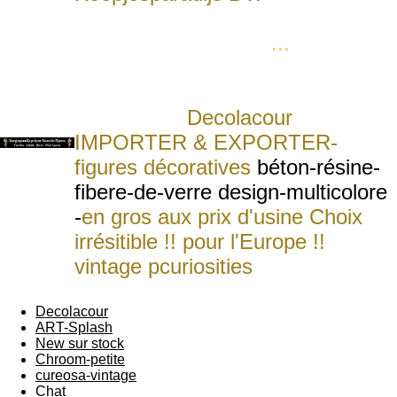
levens-groote-dieren-figuren voor
ieder budget of zaak
...
Statue
schulptures grandure naturel qui
rendet n'importe quelle piéce plus
attrayante
.
Deco
lacour
IMPORTER & EXPORTER-
figures décoratives
béton-résine-
fibere-de-verre design-multicolore
-
en gros aux prix d'usine Choix
irrésitible !! pour l'Europe !!
vintage p
curiosities
figures
wholesale for Europe
Decolacour
ART-Splash
New sur stock
Chroom-petite
cureosa-vintage
Chat