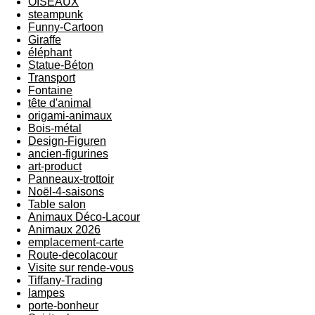
OISEAUX
steampunk
Funny-Cartoon
Giraffe
éléphant
Statue-Béton
Transport
Fontaine
tête d'animal
origami-animaux
Bois-métal
Design-Figuren
ancien-figurines
art-product
Panneaux-trottoir
Noël-4-saisons
Table salon
Animaux Déco-Lacour
Animaux 2026
emplacement-carte
Route-decolacour
Visite sur rende-vous
Tiffany-Trading
lampes
porte-bonheur