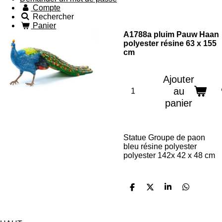
Compte
Rechercher
Panier
A1788a pluim Pauw Haan
polyester résine 63 x 155
cm
Ajouter
au
panier
Statue
Groupe de paon
bleu résine polyester
polyester 142x 42 x 48 cm
P
P
P
P
a
a
a
a
r
r
r
r
t
t
t
t
a
a
a
a