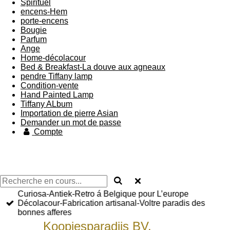
Spirituel
encens-Hem
porte-encens
Bougie
Parfum
Ange
Home-décolacour
Bed & Breakfast-La douve aux agneaux
pendre Tiffany lamp
Condition-vente
Hand Painted Lamp
Tiffany ALbum
Importation de pierre Asian
Demander un mot de passe
Compte
Curiosa-Antiek-Retro á Belgique pour L’europe
Décolacour-Fabrication artisanal-Voltre paradis des
bonnes afferes
Koopjesparadijs BV.
bied U aan