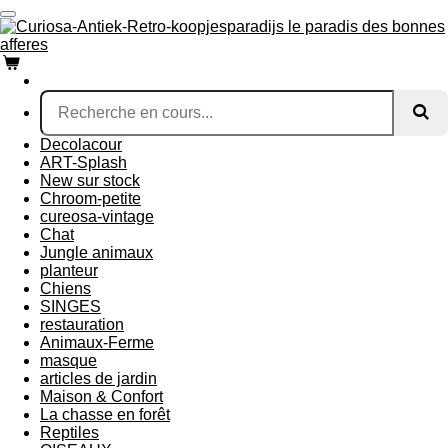
Passer
au
contenu
principal
Decolacour
ART-Splash
New sur stock
Chroom-petite
cureosa-vintage
Chat
Jungle animaux
planteur
Chiens
SINGES
restauration
Animaux-Ferme
masque
articles de jardin
Maison & Confort
La chasse en forêt
Reptiles