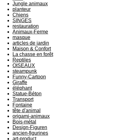
Jungle animaux
planteur
Chiens
SINGES
restauration
Animaux-Ferme
masque
articles de jardin
Maison & Confort
La chasse en forêt
Reptiles
OISEAUX
steampunk
Funny-Cartoon
Giraffe
éléphant
Statue-Béton
Transport
Fontaine
tête d'animal
origami-animaux
Bois-métal
Design-Figuren
ancien-figurines
art-product