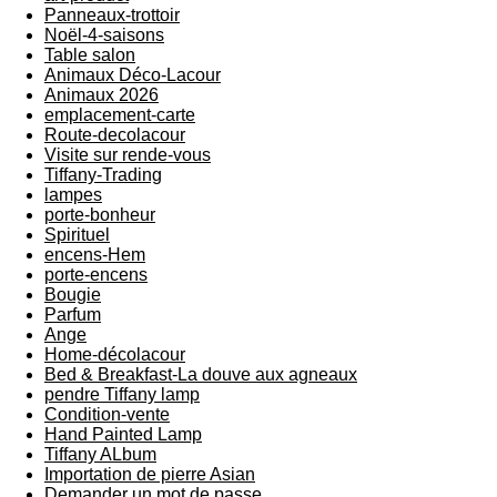
Panneaux-trottoir
Noël-4-saisons
Table salon
Animaux Déco-Lacour
Animaux 2026
emplacement-carte
Route-decolacour
Visite sur rende-vous
Tiffany-Trading
lampes
porte-bonheur
Spirituel
encens-Hem
porte-encens
Bougie
Parfum
Ange
Home-décolacour
Bed & Breakfast-La douve aux agneaux
pendre Tiffany lamp
Condition-vente
Hand Painted Lamp
Tiffany ALbum
Importation de pierre Asian
Demander un mot de passe