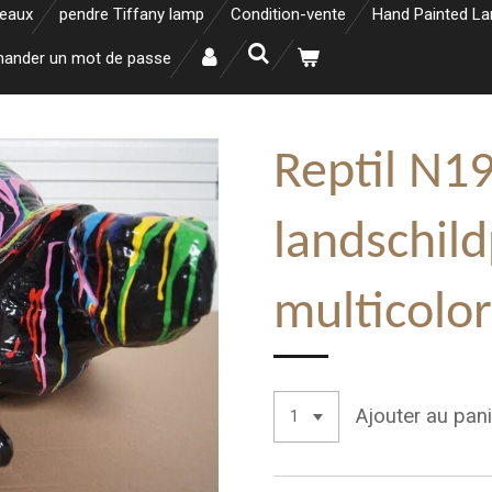
neaux
pendre Tiffany lamp
Condition-vente
Hand Painted L
ander un mot de passe
Reptil N1
landschil
multicolo
Ajouter au pani