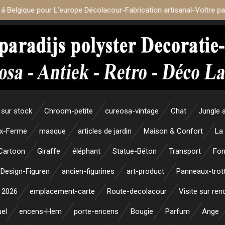
 á Belgique pour L’europe Décolacour-Fabrication artisanal-Voltre p
sur stock
Chroom-petite
cureosa-vintage
Chat
Jungle 
x-Ferme
masque
articles de jardin
Maison & Confort
La
Cartoon
Giraffe
éléphant
Statue-Béton
Transport
Fon
Design-Figuren
ancien-figurines
art-product
Panneaux-trott
 2026
emplacement-carte
Route-decolacour
Visite sur re
uel
encens-Hem
porte-encens
Bougie
Parfum
Ange