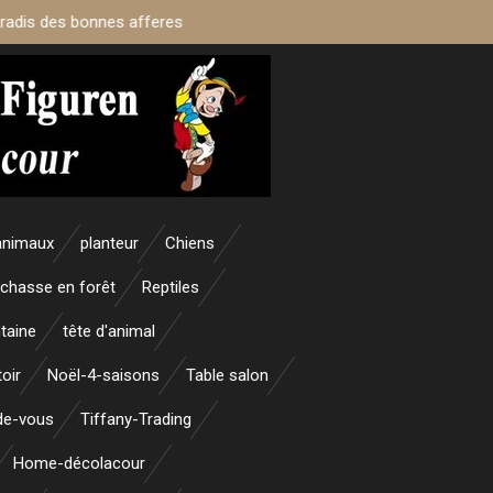
aradis des bonnes afferes
animaux
planteur
Chiens
 chasse en forêt
Reptiles
taine
tête d'animal
oir
Noël-4-saisons
Table salon
nde-vous
Tiffany-Trading
Home-décolacour