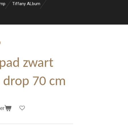
amp
Tiffany ALbum
9
dpad zwart
r drop 70 cm
er