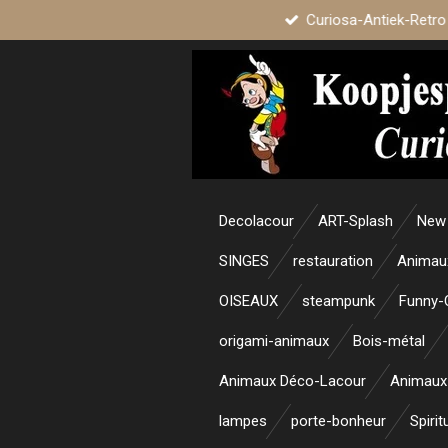
Curiosa-Antiek-Retro
Passer
au
contenu
principal
Decolacour
ART-Splash
New 
SINGES
restauration
Animau
OISEAUX
steampunk
Funny-
origami-animaux
Bois-métal
Animaux Déco-Lacour
Animaux
lampes
porte-bonheur
Spirit