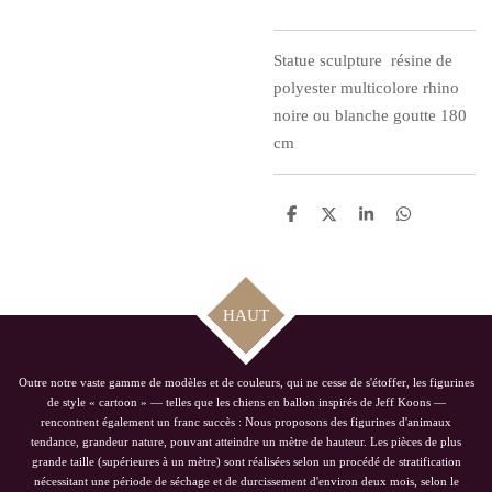
Statue sculpture
résine de
polyester multicolore rhino
noire ou blanche goutte 180
cm
P
P
P
P
a
a
a
a
r
r
r
r
t
t
t
t
a
a
a
a
g
g
g
g
HAUT
e
e
e
e
r
r
r
r
Outre notre vaste gamme de modèles et de couleurs, qui ne cesse de s'étoffer, les figurines
de style « cartoon » — telles que les chiens en ballon inspirés de Jeff Koons —
rencontrent également un franc succès : Nous proposons des figurines d'animaux
tendance, grandeur nature, pouvant atteindre un mètre de hauteur. Les pièces de plus
grande taille (supérieures à un mètre) sont réalisées selon un procédé de stratification
nécessitant une période de séchage et de durcissement d'environ deux mois, selon le