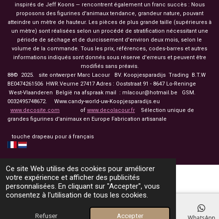
inspirés de Jeff Koons — rencontrent également un franc succès : Nous
proposons des figurines d'animaux tendance, grandeur nature, pouvant
atteindre un mètre de hauteur. Les pièces de plus grande taille (supérieures à
un mètre) sont réalisées selon un procédé de stratification nécessitant une
période de séchage et de durcissement d'environ deux mois, selon le
volume de la commande. Tous les prix, références, codes-barres et autres
informations indiqués sont donnés sous réserve d'erreurs et peuvent être
modifiés sans préavis.
88© 2025. site ontwerper Marc Lacour BV. Koopjesparadijs Trading
B.T.W
BE0474261506 HWR.Veurne 27417
Adres : Ooststraat 91 - 8647 Lo-Reninge
West-Vlaanderen België na afspraak mail : mlacour@hotmail.be GSM.
0032495748672. Www.candy-world-uw-Koopjesparadijs.eu
www.decosite.com
of
www.decolacour.fr
Sélection unique de
grandes figurines d'animaux en Europe Fabrication artisanale
touche drapeau pour á français
Ce site Web utilise des cookies pour améliorer
votre expérience et afficher des publicités
personnalisées. En cliquant sur "Accepter", vous
consentez à l'utilisation de tous les cookies.
Refuser
Accepter
E-mail
Téléphone
Carte
Facebook
WhatsApp