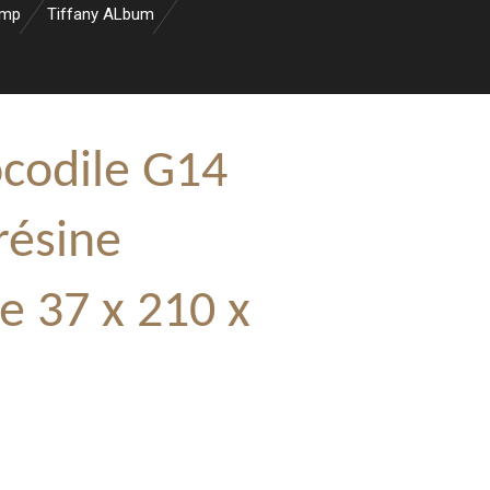
amp
Tiffany ALbum
codile G14
résine
e 37 x 210 x