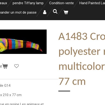
neaux
pendre Tiffany lamp
Condition-vente
Hand Painted L
ander un mot de passe
A1483 Cro
polyester 
multicolor
er
77 cm
ile G14
 x 210 x 77 cm
tue en resine Les animaux et