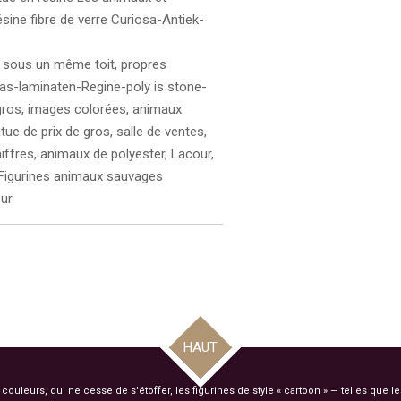
sine fibre de verre Curiosa-Antiek-
 sous un même toit, propres
las-laminaten-Regine-poly is stone-
 gros, images colorées, animaux
tue de prix de gros, salle de ventes,
iffres, animaux de polyester, Lacour,
 Figurines animaux sauvages
our
HAUT
uleurs, qui ne cesse de s'étoffer, les figurines de style « cartoon » — telles que l