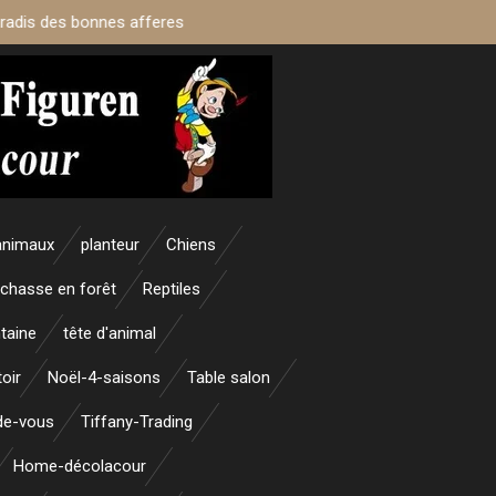
aradis des bonnes afferes
animaux
planteur
Chiens
 chasse en forêt
Reptiles
taine
tête d'animal
oir
Noël-4-saisons
Table salon
nde-vous
Tiffany-Trading
Home-décolacour