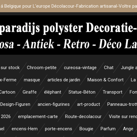
 á Belgique pour L’europe Décolacour-Fabrication artisanal-Voltre p
sur stock
Chroom-petite
cureosa-vintage
Chat
Jungle 
x-Ferme
masque
articles de jardin
Maison & Confort
La
Cartoon
Giraffe
éléphant
Statue-Béton
Transport
Fon
Design-Figuren
ancien-figurines
art-product
Panneaux-trott
 2026
emplacement-carte
Route-decolacour
Visite sur re
uel
encens-Hem
porte-encens
Bougie
Parfum
Ange