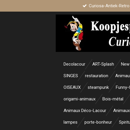
Curiosa-Antiek-Retro
Passer
au
contenu
principal
Decolacour
ART-Splash
New 
SINGES
restauration
Animau
OISEAUX
steampunk
Funny-
origami-animaux
Bois-métal
Animaux Déco-Lacour
Animaux
lampes
porte-bonheur
Spirit