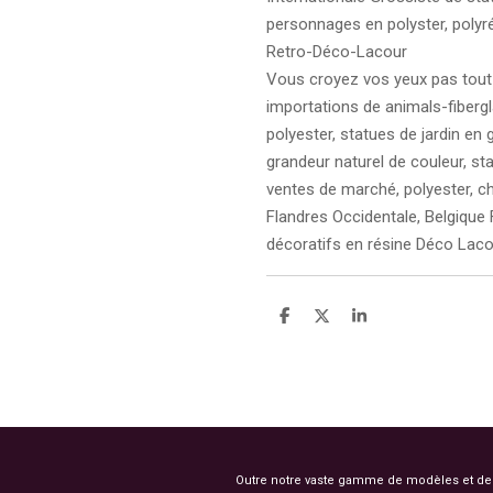
personnages en polyster, polyré
Retro-Déco-Lacour
Vous croyez vos yeux pas tout
importations de animals-fiberg
polyester, statues de jardin en
grandeur naturel de couleur, sta
ventes de marché, polyester, ch
Flandres Occidentale, Belgique
décoratifs en résine Déco Lac
P
P
P
a
a
a
r
r
r
t
t
t
a
a
a
g
g
g
e
e
e
r
r
r
Outre notre vaste gamme de modèles et de co