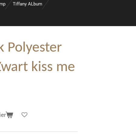
amp
Tiffany ALbum
 Polyester
Zwart kiss me
ier