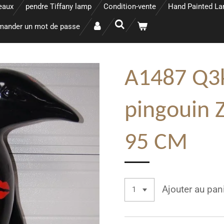
eaux
pendre Tiffany lamp
Condition-vente
Hand Painted L
ander un mot de passe
A1487 Q3k
pingouin 
95 CM
Ajouter au pan