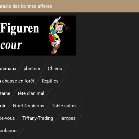
aradis des bonnes afferes
animaux
planteur
Chiens
a chasse en forêt
Reptiles
taine
tête d'animal
oir
Noël-4-saisons
Table salon
nde-vous
Tiffany-Trading
lampes
colacour