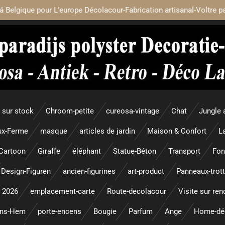
á Belgique pour L’europe Décolacour-Fabrication artisanal-Voltre p
sur stock
Chroom-petite
cureosa-vintage
Chat
Jungle 
x-Ferme
masque
articles de jardin
Maison & Confort
L
Cartoon
Giraffe
éléphant
Statue-Béton
Transport
Fon
Design-Figuren
ancien-figurines
art-product
Panneaux-trott
 2026
emplacement-carte
Route-decolacour
Visite sur re
ens-Hem
porte-encens
Bougie
Parfum
Ange
Home-dé