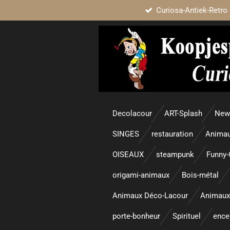
Curiosa-Antiek-Retro 
Passer
au
contenu
principal
Decolacour
ART-Splash
New 
SINGES
restauration
Animau
OISEAUX
steampunk
Funny-
origami-animaux
Bois-métal
Animaux Déco-Lacour
Animaux
porte-bonheur
Spirituel
enc