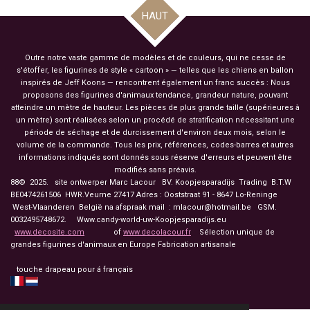
HAUT
Outre notre vaste gamme de modèles et de couleurs, qui ne cesse de
s'étoffer, les figurines de style « cartoon » — telles que les chiens en ballon
inspirés de Jeff Koons — rencontrent également un franc succès : Nous
proposons des figurines d'animaux tendance, grandeur nature, pouvant
atteindre un mètre de hauteur. Les pièces de plus grande taille (supérieures à
un mètre) sont réalisées selon un procédé de stratification nécessitant une
période de séchage et de durcissement d'environ deux mois, selon le
volume de la commande. Tous les prix, références, codes-barres et autres
informations indiqués sont donnés sous réserve d'erreurs et peuvent être
modifiés sans préavis.
88© 2025. site ontwerper Marc Lacour BV. Koopjesparadijs Trading
B.T.W
BE0474261506 HWR.Veurne 27417
Adres : Ooststraat 91 - 8647 Lo-Reninge
West-Vlaanderen België na afspraak mail : mlacour@hotmail.be GSM.
0032495748672. Www.candy-world-uw-Koopjesparadijs.eu
www.decosite.com
of
www.decolacour.fr
Sélection unique de
grandes figurines d'animaux en Europe Fabrication artisanale
touche drapeau pour á français