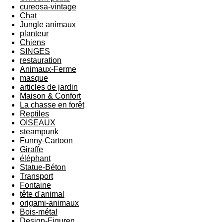
cureosa-vintage
Chat
Jungle animaux
planteur
Chiens
SINGES
restauration
Animaux-Ferme
masque
articles de jardin
Maison & Confort
La chasse en forêt
Reptiles
OISEAUX
steampunk
Funny-Cartoon
Giraffe
éléphant
Statue-Béton
Transport
Fontaine
tête d'animal
origami-animaux
Bois-métal
Design-Figuren