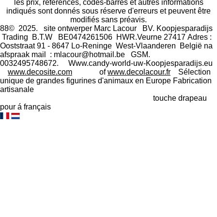
les prix, références, codes-barres et autres informations
indiqués sont donnés sous réserve d'erreurs et peuvent être
modifiés sans préavis.
88© 2025. site ontwerper Marc Lacour BV. Koopjesparadijs
Trading
B.T.W BE0474261506 HWR.Veurne 27417
Adres :
Ooststraat 91 - 8647 Lo-Reninge West-Vlaanderen België na
afspraak mail : mlacour@hotmail.be GSM.
0032495748672. Www.candy-world-uw-Koopjesparadijs.eu
www.decosite.com
of
www.decolacour.fr
Sélection
unique de grandes figurines d'animaux en Europe Fabrication
artisanale
touche drapeau
pour á français