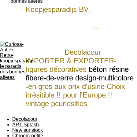
bonnes afferes
Koopjesparadijs BV.
bied U aan
levens-groote-dieren-figuren voor
ieder budget of zaak
...
Statue
schulptures grandure naturel qui
rendet n'importe quelle piéce plus
attrayante
.
Deco
lacour
IMPORTER & EXPORTER-
figures décoratives
béton-résine-
fibere-de-verre design-multicolore
-
en gros aux prix d'usine Choix
irrésitible !! pour l'Europe !!
vintage p
curiosities
figures
wholesale for Europe
Decolacour
ART-Splash
New sur stock
Chroom-petite