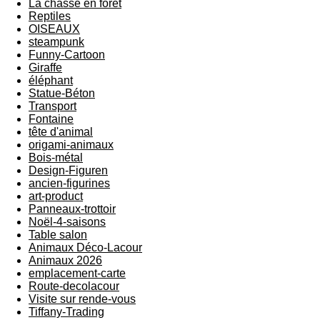
La chasse en forêt
Reptiles
OISEAUX
steampunk
Funny-Cartoon
Giraffe
éléphant
Statue-Béton
Transport
Fontaine
tête d'animal
origami-animaux
Bois-métal
Design-Figuren
ancien-figurines
art-product
Panneaux-trottoir
Noël-4-saisons
Table salon
Animaux Déco-Lacour
Animaux 2026
emplacement-carte
Route-decolacour
Visite sur rende-vous
Tiffany-Trading