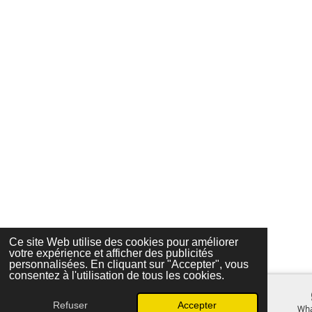
Ce site Web utilise des cookies pour améliorer
votre expérience et afficher des publicités
personnalisées. En cliquant sur "Accepter", vous
consentez à l'utilisation de tous les cookies.
Refuser
Accepter
E-mail
Téléphone
Carte
Facebook
Wh