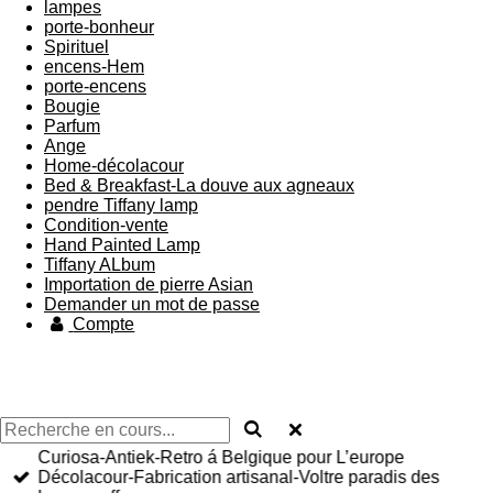
lampes
porte-bonheur
Spirituel
encens-Hem
porte-encens
Bougie
Parfum
Ange
Home-décolacour
Bed & Breakfast-La douve aux agneaux
pendre Tiffany lamp
Condition-vente
Hand Painted Lamp
Tiffany ALbum
Importation de pierre Asian
Demander un mot de passe
Compte
Curiosa-Antiek-Retro á Belgique pour L’europe
Décolacour-Fabrication artisanal-Voltre paradis des