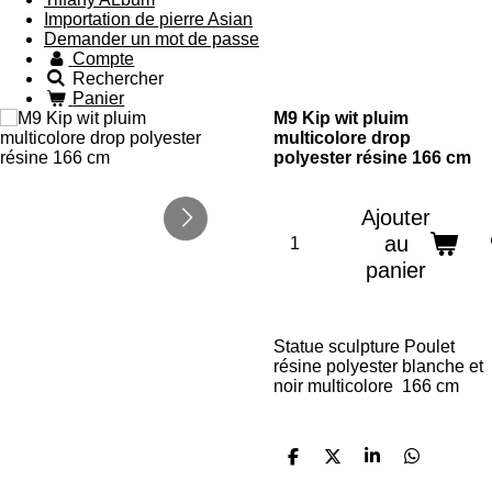
Importation de pierre Asian
Demander un mot de passe
Compte
Rechercher
Panier
M9 Kip wit pluim
multicolore drop
polyester résine 166 cm
Ajouter
au
panier
Statue sculpture
Poulet
résine polyester blanche et
noir multicolore 166 cm
P
P
P
P
a
a
a
a