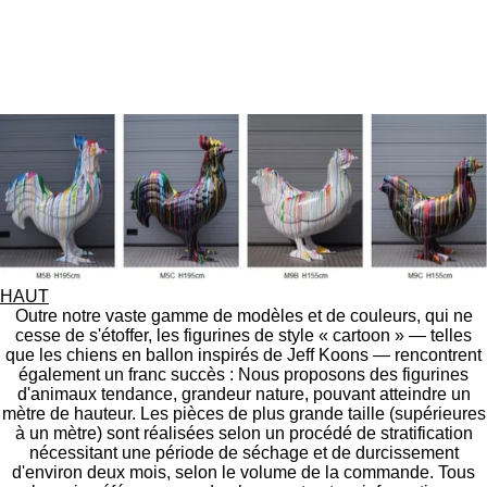
r
r
r
r
t
t
t
t
a
a
a
a
g
g
g
g
e
e
e
e
r
r
r
r
HAUT
Outre notre vaste gamme de modèles et de couleurs, qui ne
cesse de s'étoffer, les figurines de style « cartoon » — telles
que les chiens en ballon inspirés de Jeff Koons — rencontrent
également un franc succès : Nous proposons des figurines
d'animaux tendance, grandeur nature, pouvant atteindre un
mètre de hauteur. Les pièces de plus grande taille (supérieures
à un mètre) sont réalisées selon un procédé de stratification
nécessitant une période de séchage et de durcissement
d'environ deux mois, selon le volume de la commande. Tous