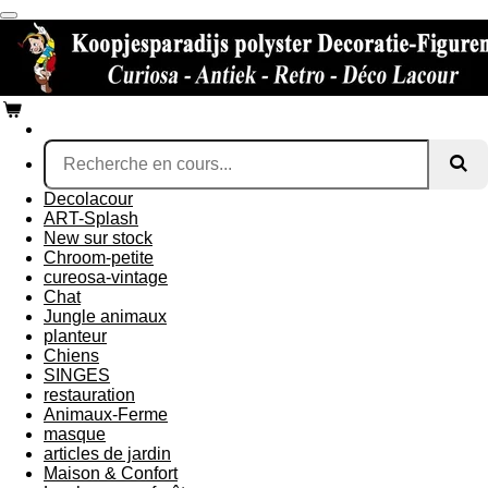
Passer
au
contenu
principal
Decolacour
ART-Splash
New sur stock
Chroom-petite
cureosa-vintage
Chat
Jungle animaux
planteur
Chiens
SINGES
restauration
Animaux-Ferme
masque
articles de jardin
Maison & Confort