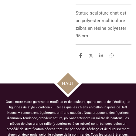
Statue sculpture chat
est
un polyester multicolore
zébra en résine polyester
95 cm
P
P
P
P
a
a
a
a
r
r
r
r
t
t
t
t
a
a
a
a
g
g
g
g
HAUT
e
e
e
e
r
r
r
r
Outre notre vaste gamme de modèles et de couleurs, qui ne cesse de s'étoffer, les
figurines de style « cartoon » — telles que les chiens en ballon inspirés de Jeff
Koons — rencontrent également un franc succès : Nous proposons des figurines
d'animaux tendance, grandeur nature, pouvant atteindre un mètre de hauteur. Les
pièces de plus grande taille (supérieures à un mètre) sont réalisées selon un
procédé de stratification nécessitant une période de séchage et de durcissement
d'environ deux mois, selon le volume de la commande. Tous les prix, références,