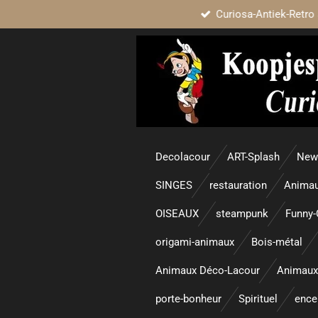
Curiosa-Antiek-Retro 
Passer
au
contenu
principal
Decolacour
ART-Splash
New 
SINGES
restauration
Animau
OISEAUX
steampunk
Funny-
origami-animaux
Bois-métal
Animaux Déco-Lacour
Animaux
porte-bonheur
Spirituel
enc