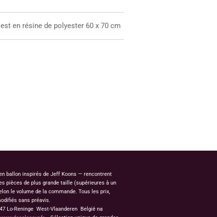
est en résine de polyester 60 x 70 cm
 en ballon inspirés de Jeff Koons — rencontrent
s pièces de plus grande taille (supérieures à un
elon le volume de la commande. Tous les prix,
odifiés sans préavis.
8647 Lo-Reninge West-Vlaanderen België na