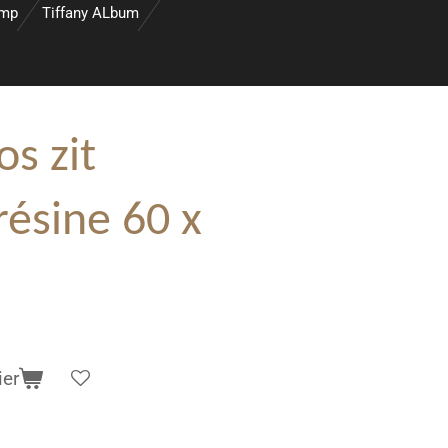
amp
Tiffany ALbum
s zit
résine 60 x
ier