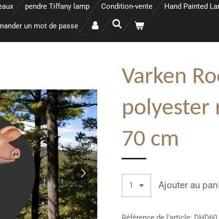
eaux
pendre Tiffany lamp
Condition-vente
Hand Painted L
ander un mot de passe
Varken Roo
polyester 
70 cm
Ajouter au pan
Référence de l'article:
DHD60