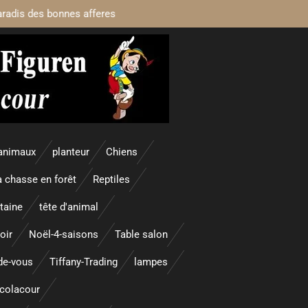
aradis des bonnes afferes
animaux
planteur
Chiens
a chasse en forêt
Reptiles
taine
tête d'animal
oir
Noël-4-saisons
Table salon
nde-vous
Tiffany-Trading
lampes
colacour