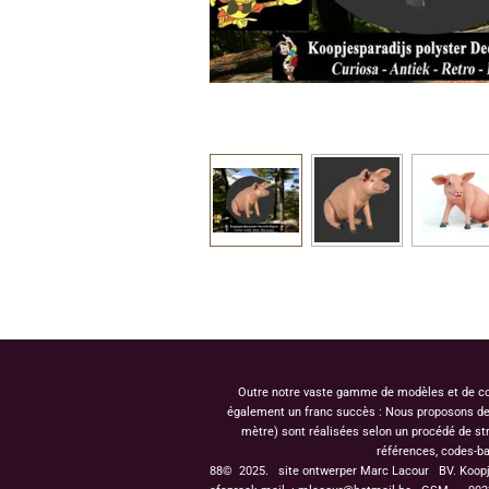
Outre notre vaste gamme de modèles et de coule
également un franc succès : Nous proposons des 
mètre) sont réalisées selon un procédé de st
références, codes-ba
88© 2025. site ontwerper Marc Lacour BV. Koop