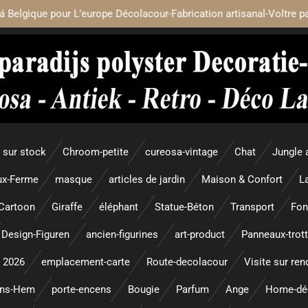
á Belgique pour L’europe Décolacour-Fabrication artisanal-Voltre p
sur stock
Chroom-petite
cureosa-vintage
Chat
Jungle 
x-Ferme
masque
articles de jardin
Maison & Confort
L
Cartoon
Giraffe
éléphant
Statue-Béton
Transport
Fon
Design-Figuren
ancien-figurines
art-product
Panneaux-trott
 2026
emplacement-carte
Route-decolacour
Visite sur re
ens-Hem
porte-encens
Bougie
Parfum
Ange
Home-dé