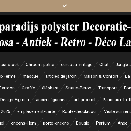
sur stock
Chroom-petite
cureosa-vintage
Chat
Jungle 
x-Ferme
masque
articles de jardin
Maison & Confort
La
Cartoon
Giraffe
éléphant
Statue-Béton
Transport
Fon
Design-Figuren
ancien-figurines
art-product
Panneaux-trott
 2026
emplacement-carte
Route-decolacour
Visite sur re
uel
encens-Hem
porte-encens
Bougie
Parfum
Ange