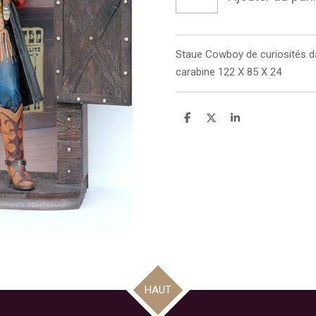
Staue
Cowboy de curiosités d
carabine 122 X 85 X 24
P
P
P
a
a
a
r
r
r
t
t
t
a
a
a
g
g
g
e
e
e
r
r
r
HAUT