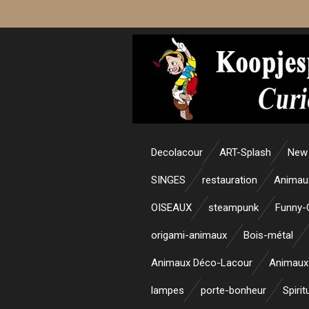
Passer
au
contenu
principal
Decolacour
ART-Splash
New 
SINGES
restauration
Animau
OISEAUX
steampunk
Funny-
origami-animaux
Bois-métal
Animaux Déco-Lacour
Animaux
lampes
porte-bonheur
Spirit