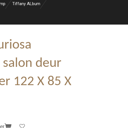
amp
Tiffany ALbum
riosa
 salon deur
r 122 X 85 X
er