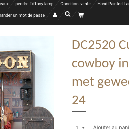
neaux
pendre Tiffany lamp
Condition-vente
Hand Painted L
ander un mot de passe
DC2520 Cu
cowboy in
met gewee
24
Ajouter au pani