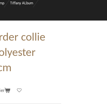
amp
Tiffany ALbum
der collie
olyester
 cm
ier