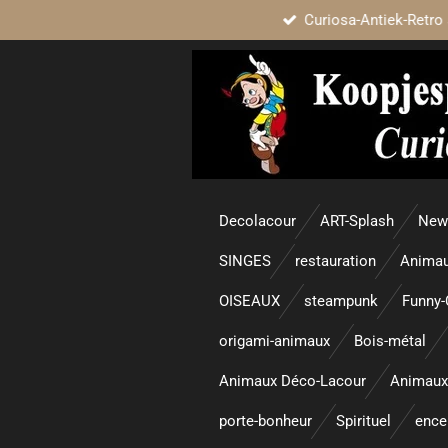
Curiosa-Antiek-Retro 
Passer
au
contenu
principal
Decolacour
ART-Splash
New 
SINGES
restauration
Animau
OISEAUX
steampunk
Funny-
origami-animaux
Bois-métal
Animaux Déco-Lacour
Animaux
porte-bonheur
Spirituel
enc