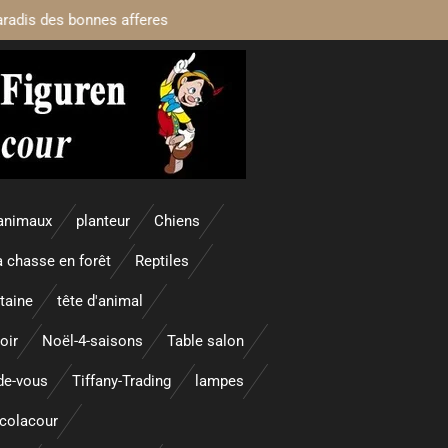
aradis des bonnes afferes
animaux
planteur
Chiens
a chasse en forêt
Reptiles
taine
tête d'animal
oir
Noël-4-saisons
Table salon
nde-vous
Tiffany-Trading
lampes
colacour