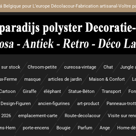
á Belgique pour L’europe Décolacour-Fabrication artisanal-Voltre p
sur stock
Chroom-petite
cureosa-vintage
Chat
Jungle 
x-Ferme
masque
articles de jardin
Maison & Confort
L
Cartoon
Giraffe
éléphant
Statue-Béton
Transport
Fon
Design-Figuren
ancien-figurines
art-product
Panneaux-trott
 2026
emplacement-carte
Route-decolacour
Visite sur re
ens-Hem
porte-encens
Bougie
Parfum
Ange
Home-dé