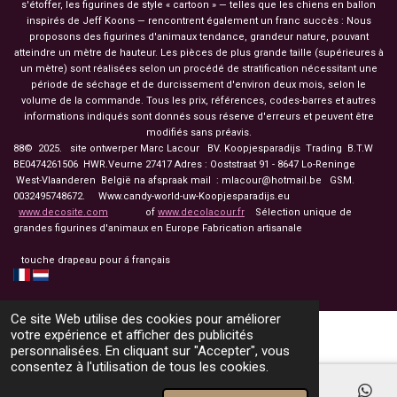
s'étoffer, les figurines de style « cartoon » — telles que les chiens en ballon
inspirés de Jeff Koons — rencontrent également un franc succès : Nous
proposons des figurines d'animaux tendance, grandeur nature, pouvant
atteindre un mètre de hauteur. Les pièces de plus grande taille (supérieures à
un mètre) sont réalisées selon un procédé de stratification nécessitant une
période de séchage et de durcissement d'environ deux mois, selon le
volume de la commande. Tous les prix, références, codes-barres et autres
informations indiqués sont donnés sous réserve d'erreurs et peuvent être
modifiés sans préavis.
88© 2025. site ontwerper Marc Lacour BV. Koopjesparadijs Trading
B.T.W
BE0474261506 HWR.Veurne 27417
Adres : Ooststraat 91 - 8647 Lo-Reninge
West-Vlaanderen België na afspraak mail : mlacour@hotmail.be GSM.
0032495748672. Www.candy-world-uw-Koopjesparadijs.eu
www.decosite.com
of
www.decolacour.fr
Sélection unique de
grandes figurines d'animaux en Europe Fabrication artisanale
touche drapeau pour á français
Ce site Web utilise des cookies pour améliorer
votre expérience et afficher des publicités
personnalisées. En cliquant sur "Accepter", vous
consentez à l'utilisation de tous les cookies.