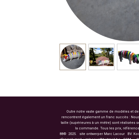
Outre notre vaste gamme de modèles et de co
rencontrent également un franc succès : Nous
taille (supérieures à un mètre) sont réalisées
la commande. Tous les prix, référence
88© 2025. site ontwerper Marc Lacour BV. Ko