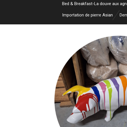
Bed & Breakfast-La douve aux ag
Importation de pierre Asian
Dem