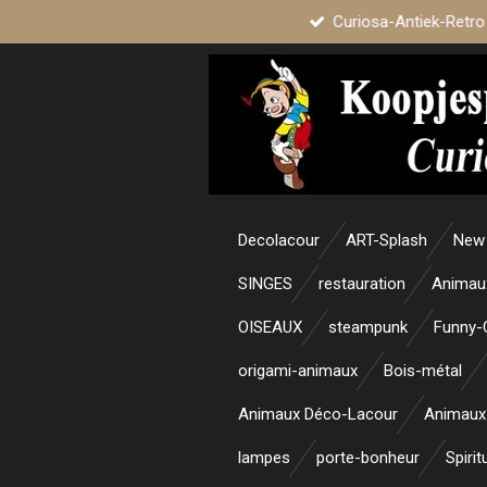
Curiosa-Antiek-Retro
Passer
au
contenu
principal
Decolacour
ART-Splash
New 
SINGES
restauration
Animau
OISEAUX
steampunk
Funny-
origami-animaux
Bois-métal
Animaux Déco-Lacour
Animaux
lampes
porte-bonheur
Spirit