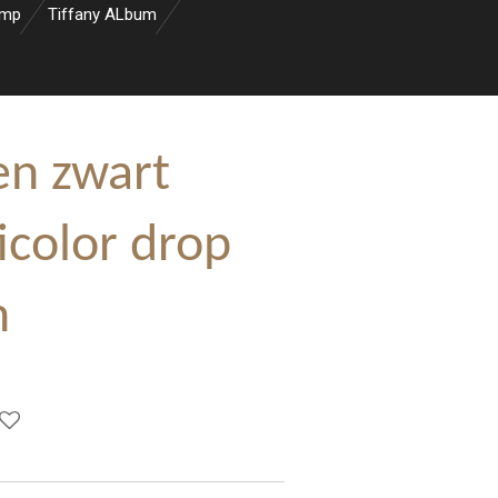
amp
Tiffany ALbum
n zwart
icolor drop
m