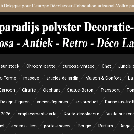
 á Belgique pour L’europe Décolacour-Fabrication artisanal-Voltre p
sur stock
Chroom-petite
cureosa-vintage
Chat
Jungle 
x-Ferme
masque
articles de jardin
Maison & Confort
La
Cartoon
Giraffe
éléphant
Statue-Béton
Transport
Fon
Design-Figuren
ancien-figurines
art-product
Panneaux-trott
 2026
emplacement-carte
Route-decolacour
Visite sur re
uel
encens-Hem
porte-encens
Bougie
Parfum
Ange