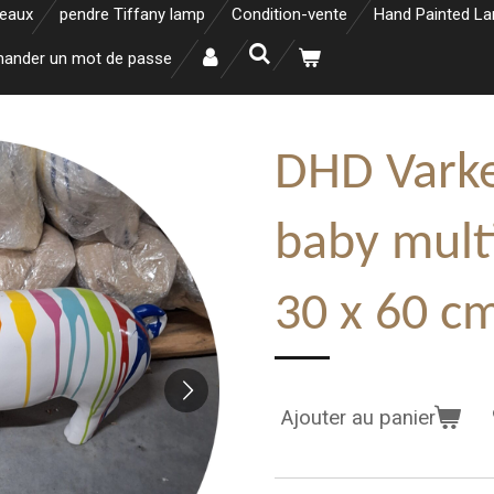
neaux
pendre Tiffany lamp
Condition-vente
Hand Painted L
ander un mot de passe
DHD Varke
baby mult
30 x 60 c
Ajouter au panier