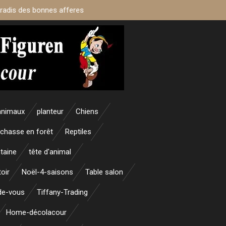
aradis des bonnes afferes
animaux
planteur
Chiens
 chasse en forêt
Reptiles
taine
tête d'animal
oir
Noël-4-saisons
Table salon
nde-vous
Tiffany-Trading
Home-décolacour