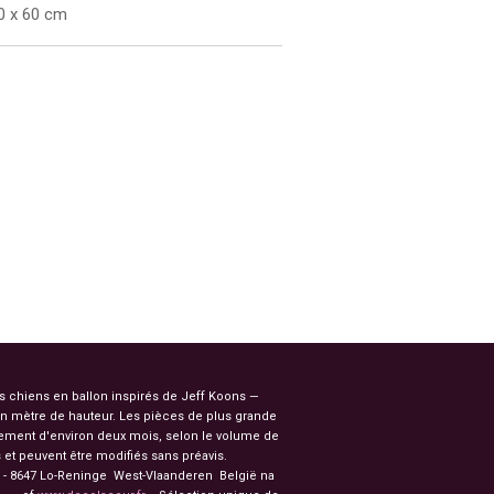
0 x 60 cm
es chiens en ballon inspirés de Jeff Koons —
n mètre de hauteur. Les pièces de plus grande
ssement d'environ deux mois, selon le volume de
et peuvent être modifiés sans préavis.
91 - 8647 Lo-Reninge West-Vlaanderen België na