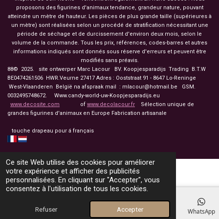
proposons des figurines d'animaux tendance, grandeur nature, pouvant
atteindre un mètre de hauteur. Les pièces de plus grande taille (supérieures à
un mètre) sont réalisées selon un procédé de stratification nécessitant une
période de séchage et de durcissement d'environ deux mois, selon le
volume de la commande. Tous les prix, références, codes-barres et autres
informations indiqués sont donnés sous réserve d'erreurs et peuvent être
modifiés sans préavis.
88© 2025. site ontwerper Marc Lacour BV. Koopjesparadijs Trading
B.T.W
BE0474261506 HWR.Veurne 27417
Adres : Ooststraat 91 - 8647 Lo-Reninge
West-Vlaanderen België na afspraak mail : mlacour@hotmail.be GSM.
0032495748672. Www.candy-world-uw-Koopjesparadijs.eu
www.decosite.com
of
www.decolacour.fr
Sélection unique de
grandes figurines d'animaux en Europe Fabrication artisanale
touche drapeau pour á français
Ce site Web utilise des cookies pour améliorer
votre expérience et afficher des publicités
personnalisées. En cliquant sur "Accepter", vous
consentez à l'utilisation de tous les cookies.
Refuser
Accepter
E-mail
Téléphone
Carte
Facebook
WhatsApp