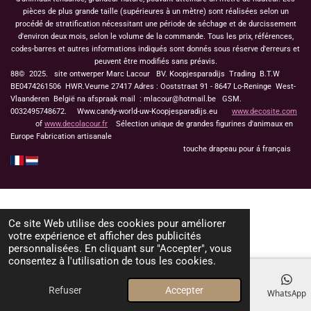
pièces de plus grande taille (supérieures à un mètre) sont réalisées selon un
procédé de stratification nécessitant une période de séchage et de durcissement
d'environ deux mois, selon le volume de la commande. Tous les prix, références,
codes-barres et autres informations indiqués sont donnés sous réserve d'erreurs et
peuvent être modifiés sans préavis.
88© 2025. site ontwerper Marc Lacour BV. Koopjesparadijs Trading
B.T.W
BE0474261506 HWR.Veurne 27417
Adres : Ooststraat 91 - 8647 Lo-Reninge West-
Vlaanderen België na afspraak mail : mlacour@hotmail.be GSM.
0032495748672. Www.candy-world-uw-Koopjesparadijs.eu
www.decosite.com
of
www.decolacour.fr
Sélection unique de grandes figurines d'animaux en
Europe Fabrication artisanale
touche drapeau pour á français
Ce site Web utilise des cookies pour améliorer
votre expérience et afficher des publicités
personnalisées. En cliquant sur "Accepter", vous
consentez à l'utilisation de tous les cookies.
Refuser
Accepter
E-mail
Téléphone
Carte
Facebook
WhatsApp