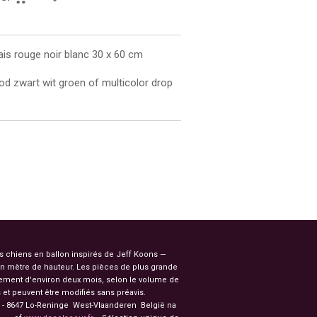
is rouge noir blanc 30 x 60 cm
ood zwart wit groen of multicolor drop
es chiens en ballon inspirés de Jeff Koons —
n mètre de hauteur. Les pièces de plus grande
ssement d'environ deux mois, selon le volume de
et peuvent être modifiés sans préavis.
91 - 8647 Lo-Reninge West-Vlaanderen België na