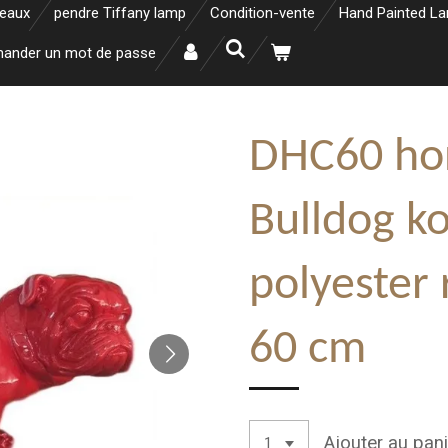
neaux
pendre Tiffany lamp
Condition-vente
Hand Painted L
ander un mot de passe
DHC60 ho
Bulldog ko
polyester 
60 cm
Ajouter au pani