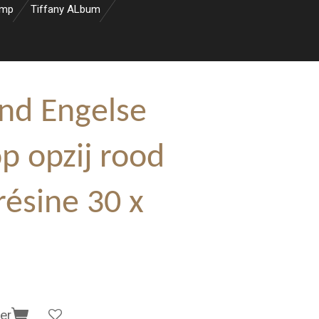
amp
Tiffany ALbum
nd Engelse
p opzij rood
résine 30 x
er