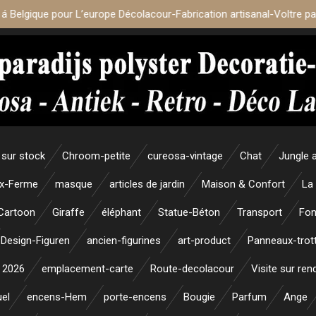
 á Belgique pour L’europe Décolacour-Fabrication artisanal-Voltre p
sur stock
Chroom-petite
cureosa-vintage
Chat
Jungle 
x-Ferme
masque
articles de jardin
Maison & Confort
La
Cartoon
Giraffe
éléphant
Statue-Béton
Transport
Fon
Design-Figuren
ancien-figurines
art-product
Panneaux-trott
 2026
emplacement-carte
Route-decolacour
Visite sur re
uel
encens-Hem
porte-encens
Bougie
Parfum
Ange