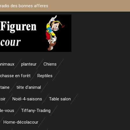
aradis des bonnes afferes
animaux
planteur
Chiens
 chasse en forêt
Reptiles
taine
tête d'animal
oir
Noël-4-saisons
Table salon
nde-vous
Tiffany-Trading
Home-décolacour