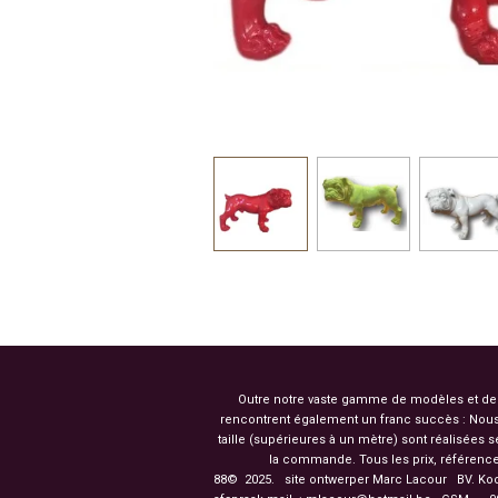
Outre notre vaste gamme de modèles et de co
rencontrent également un franc succès : Nous
taille (supérieures à un mètre) sont réalisées
la commande. Tous les prix, référence
88© 2025. site ontwerper Marc Lacour BV. Ko