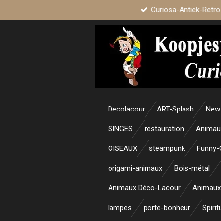
Curiosa-Antiek-Retro
Passer
au
contenu
principal
Decolacour
ART-Splash
New 
SINGES
restauration
Animau
OISEAUX
steampunk
Funny-
origami-animaux
Bois-métal
Animaux Déco-Lacour
Animaux
lampes
porte-bonheur
Spirit