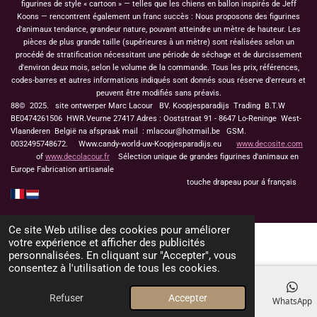
figurines de style « cartoon » — telles que les chiens en ballon inspirés de Jeff
Koons — rencontrent également un franc succès : Nous proposons des figurines
d'animaux tendance, grandeur nature, pouvant atteindre un mètre de hauteur. Les
pièces de plus grande taille (supérieures à un mètre) sont réalisées selon un
procédé de stratification nécessitant une période de séchage et de durcissement
d'environ deux mois, selon le volume de la commande. Tous les prix, références,
codes-barres et autres informations indiqués sont donnés sous réserve d'erreurs et
peuvent être modifiés sans préavis.
88© 2025. site ontwerper Marc Lacour BV. Koopjesparadijs Trading
B.T.W
BE0474261506 HWR.Veurne 27417
Adres : Ooststraat 91 - 8647 Lo-Reninge West-
Vlaanderen België na afspraak mail : mlacour@hotmail.be GSM.
0032495748672. Www.candy-world-uw-Koopjesparadijs.eu
www.decosite.com
of
www.decolacour.fr
Sélection unique de grandes figurines d'animaux en
Europe Fabrication artisanale
touche drapeau pour á français
Ce site Web utilise des cookies pour améliorer
votre expérience et afficher des publicités
personnalisées. En cliquant sur "Accepter", vous
consentez à l'utilisation de tous les cookies.
Refuser
Accepter
E-mail
Téléphone
Carte
Facebook
WhatsApp