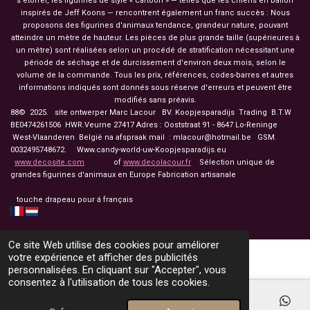
s'étoffer, les figurines de style « cartoon » — telles que les chiens en ballon
inspirés de Jeff Koons — rencontrent également un franc succès : Nous
proposons des figurines d'animaux tendance, grandeur nature, pouvant
atteindre un mètre de hauteur. Les pièces de plus grande taille (supérieures à
un mètre) sont réalisées selon un procédé de stratification nécessitant une
période de séchage et de durcissement d'environ deux mois, selon le
volume de la commande. Tous les prix, références, codes-barres et autres
informations indiqués sont donnés sous réserve d'erreurs et peuvent être
modifiés sans préavis.
88© 2025. site ontwerper Marc Lacour BV. Koopjesparadijs Trading
B.T.W
BE0474261506 HWR.Veurne 27417
Adres : Ooststraat 91 - 8647 Lo-Reninge
West-Vlaanderen België na afspraak mail : mlacour@hotmail.be GSM.
0032495748672. Www.candy-world-uw-Koopjesparadijs.eu
www.decosite.com
of
www.decolacour.fr
Sélection unique de
grandes figurines d'animaux en Europe Fabrication artisanale
touche drapeau pour á français
Ce site Web utilise des cookies pour améliorer
votre expérience et afficher des publicités
personnalisées. En cliquant sur "Accepter", vous
consentez à l'utilisation de tous les cookies.