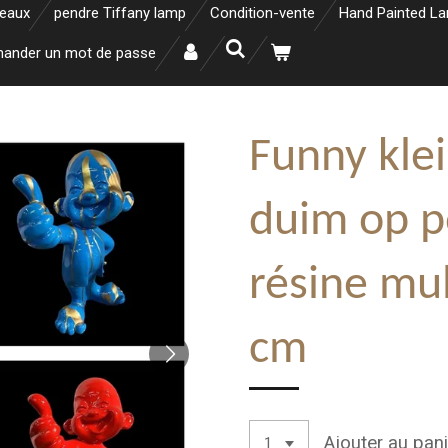
neaux
pendre Tiffany lamp
Condition-vente
Hand Painted L
ander un mot de passe
Funny kle
duim op p
résine mul
cm
Ajouter au pani