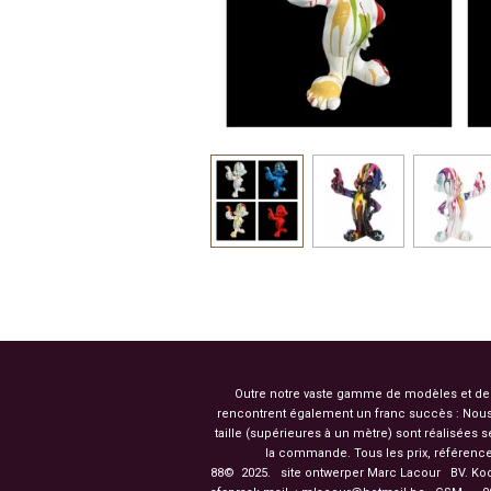
Outre notre vaste gamme de modèles et de co
rencontrent également un franc succès : Nous
taille (supérieures à un mètre) sont réalisées
la commande. Tous les prix, référence
88© 2025. site ontwerper Marc Lacour BV. Ko