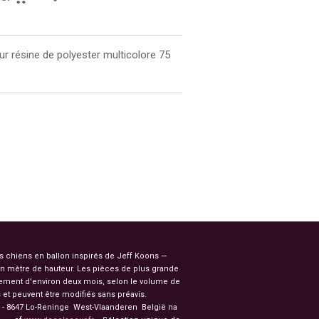
ur résine de polyester multicolore 75
es chiens en ballon inspirés de Jeff Koons —
n mètre de hauteur. Les pièces de plus grande
ssement d'environ deux mois, selon le volume de
et peuvent être modifiés sans préavis.
91 - 8647 Lo-Reninge West-Vlaanderen België na