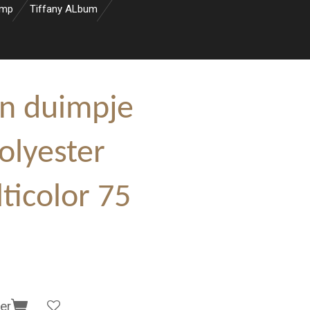
amp
Tiffany ALbum
in duimpje
olyester
ticolor 75
er