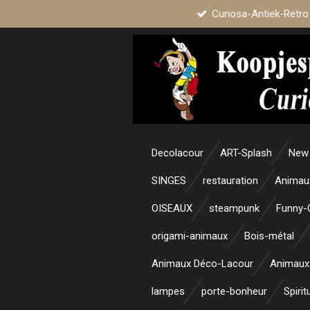
Curiosa-Antiek-Retro
Passer
au
contenu
principal
Decolacour
ART-Splash
New 
SINGES
restauration
Animau
OISEAUX
steampunk
Funny-
origami-animaux
Bois-métal
Animaux Déco-Lacour
Animaux
lampes
porte-bonheur
Spirit