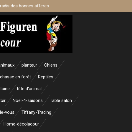
aradis des bonnes afferes
animaux
planteur
Chiens
 chasse en forêt
Reptiles
taine
tête d'animal
oir
Noël-4-saisons
Table salon
nde-vous
Tiffany-Trading
Home-décolacour