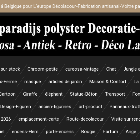
 á Belgique pour L’europe Décolacour-Fabrication artisanal-Voltre p
sur stock
Chroom-petite
cureosa-vintage
Chat
Jungle 
x-Ferme
masque
articles de jardin
Maison & Confort
La
Cartoon
Giraffe
éléphant
Statue-Béton
Transport
Fon
Design-Figuren
ancien-figurines
art-product
Panneaux-trott
 2026
emplacement-carte
Route-decolacour
Visite sur re
uel
encens-Hem
porte-encens
Bougie
Parfum
Ange