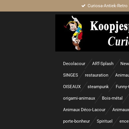
Curiosa-Antiek-Retro 
Passer
au
contenu
principal
Decolacour
ART-Splash
New 
SINGES
restauration
Animau
OISEAUX
steampunk
Funny-
origami-animaux
Bois-métal
Animaux Déco-Lacour
Animaux
porte-bonheur
Spirituel
enc