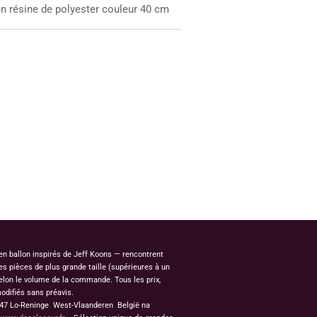
en résine de polyester couleur 40 cm
 en ballon inspirés de Jeff Koons — rencontrent
s pièces de plus grande taille (supérieures à un
elon le volume de la commande. Tous les prix,
odifiés sans préavis.
8647 Lo-Reninge West-Vlaanderen België na