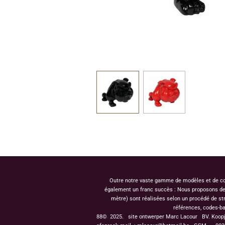
Outre notre vaste gamme de modèles et de coule
également un franc succès : Nous proposons des 
mètre) sont réalisées selon un procédé de st
références, codes-ba
88© 2025. site ontwerper Marc Lacour BV. Koop