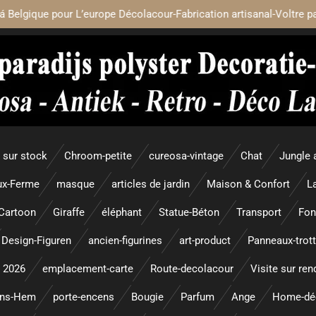
á Belgique pour L’europe Décolacour-Fabrication artisanal-Voltre p
sur stock
Chroom-petite
cureosa-vintage
Chat
Jungle 
x-Ferme
masque
articles de jardin
Maison & Confort
L
Cartoon
Giraffe
éléphant
Statue-Béton
Transport
Fon
Design-Figuren
ancien-figurines
art-product
Panneaux-trott
 2026
emplacement-carte
Route-decolacour
Visite sur re
ens-Hem
porte-encens
Bougie
Parfum
Ange
Home-dé