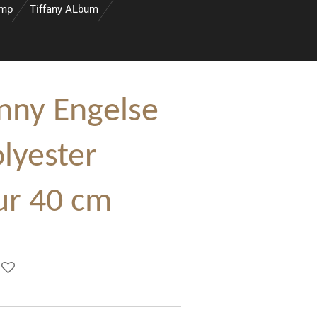
amp
Tiffany ALbum
nny Engelse
lyester
ur 40 cm