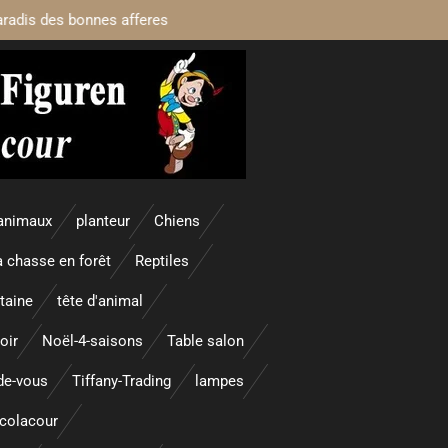
aradis des bonnes afferes
animaux
planteur
Chiens
a chasse en forêt
Reptiles
taine
tête d'animal
oir
Noël-4-saisons
Table salon
nde-vous
Tiffany-Trading
lampes
colacour