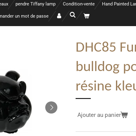
eaux
pendre Tiffany lamp
Condition-vente
Hand Painted L
ander un mot de passe
DHC85 Fu
bulldog po
résine kle
Ajouter au panier