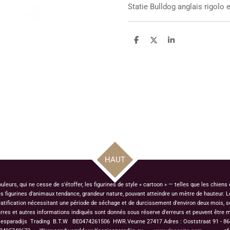
Statie
Bulldog anglais rigolo 
P
P
P
a
a
a
r
r
r
t
t
t
a
a
a
g
g
g
e
e
e
r
r
r
HAUT
urs, qui ne cesse de s'étoffer, les figurines de style « cartoon » — telles que les chiens
figurines d'animaux tendance, grandeur nature, pouvant atteindre un mètre de hauteur. Le
ratification nécessitant une période de séchage et de durcissement d'environ deux mois, s
rres et autres informations indiqués sont donnés sous réserve d'erreurs et peuvent être m
jesparadijs Trading
B.T.W BE0474261506 HWR.Veurne 27417
Adres : Ooststraat 91 - 